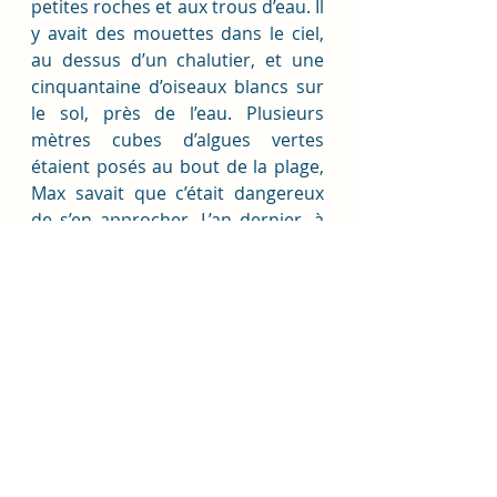
petites roches et aux trous d’eau. Il 
y avait des mouettes dans le ciel, 
au dessus d’un chalutier, et une 
cinquantaine d’oiseaux blancs sur 
le sol, près de l’eau. Plusieurs 
mètres cubes d’algues vertes 
étaient posés au bout de la plage, 
Max savait que c’était dangereux 
de s’en approcher. L’an dernier, à 
Saint- Michel, un cavalier et son 
cheval s’étaient enlisés dans les 
algues vertes. Le cheval était mort 
asphyxié par les émanations de 
gaz et l’homme s’en était sorti de 
justesse. 
Huit heures sonnèrent. Max siffla 
son chien et rentra chez lui. 