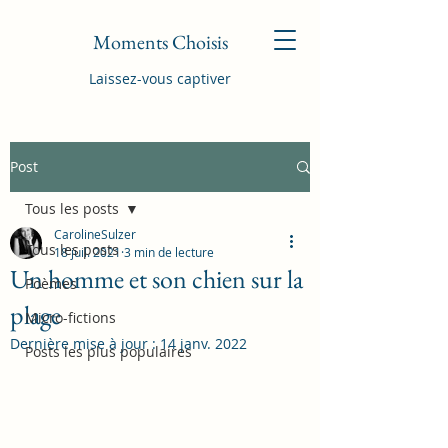
Moments Choisis
Laissez-vous captiver
Post
Tous les posts
CarolineSulzer
Tous les posts
18 juil. 2021
3 min de lecture
Un homme et son chien sur la
Poèmes
plage
Micro-fictions
Dernière mise à jour :
14 janv. 2022
Posts les plus populaires