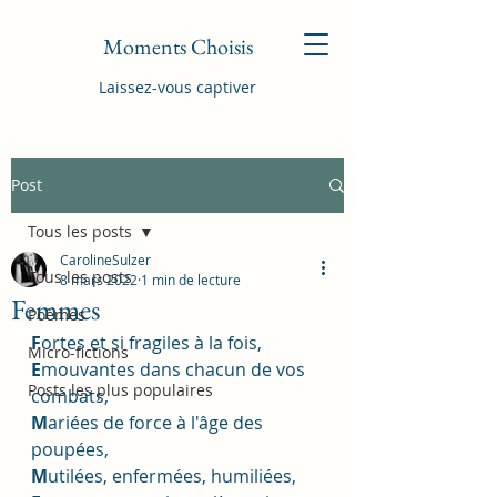
Moments Choisis
Laissez-vous captiver
Post
Tous les posts
CarolineSulzer
Tous les posts
8 mars 2022
1 min de lecture
Femmes
Poèmes
F
ortes et si fragiles à la fois,
Micro-fictions
E
mouvantes dans chacun de vos 
Posts les plus populaires
combats,
M
ariées de force à l'âge des 
poupées,
M
utilées, enfermées, humiliées,