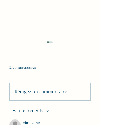
2 commentaires
Un homme amoureux
La couleur amère des
Rédigez un commentaire...
regrets
Les plus récents
vimelaine
10 mars 2022
c'est emouvant et les silences entre 