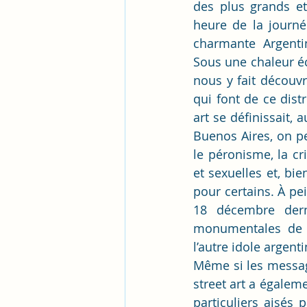
des plus grands et
heure de la journé
charmante Argentin
Sous une chaleur éc
nous y fait découv
qui font de ce distr
art se définissait,
Buenos Aires, on peu
le péronisme, la cr
et sexuelles et, bie
pour certains. À pe
18 décembre derni
monumentales de M
l’autre idole argen
Même si les message
street art a égalem
particuliers aisés 