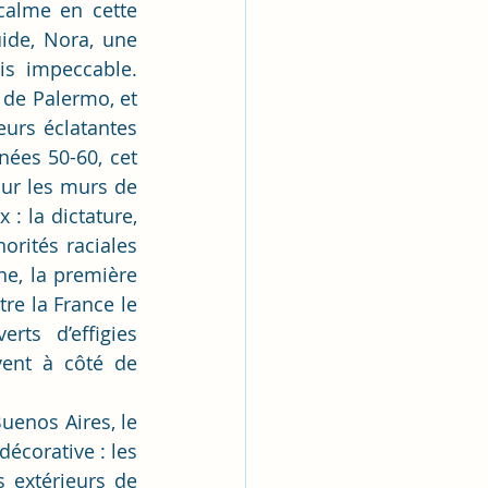
calme en cette 
de, Nora, une 
is impeccable. 
de Palermo, et 
urs éclatantes 
nées 50-60, cet 
ur les murs de 
: la dictature, 
rités raciales 
ne, la première 
re la France le 
ts d’effigies 
ent à côté de 
enos Aires, le 
corative : les 
 extérieurs de 