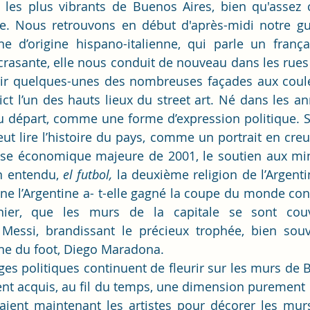
 les plus vibrants de Buenos Aires, bien qu'assez 
e. Nous retrouvons en début d'après-midi notre gui
e d’origine hispano-italienne, qui parle un frança
rasante, elle nous conduit de nouveau dans les rues 
rir quelques-unes des nombreuses façades aux coule
ict l’un des hauts lieux du street art. Né dans les an
 au départ, comme une forme d’expression politique. S
t lire l’histoire du pays, comme un portrait en creux 
ise économique majeure de 2001, le soutien aux mino
n entendu, 
el futbol,
 la deuxième religion de l’Argenti
ine l’Argentine a- t-elle gagné la coupe du monde cont
er, que les murs de la capitale se sont couver
essi, brandissant le précieux trophée, bien souv
tine du foot, Diego Maradona. 
s politiques continuent de fleurir sur les murs de Bu
ent acquis, au fil du temps, une dimension purement dé
paient maintenant les artistes pour décorer les murs