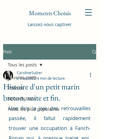
Moments Choisis
Laissez-vous captiver
Post
Tous les posts
CarolineSulzer
Tous les posts
8 mai 2022
4 min de lecture
Histoire d'un petit marin
Poèmes
breton, suite et fin.
Micro-fictions
Une fois la joie des retrouvailles 
Posts les plus populaires
passée, il fallut rapidement 
trouver une occupation à Fanch-
Ronan qui, à presque treize ans, 