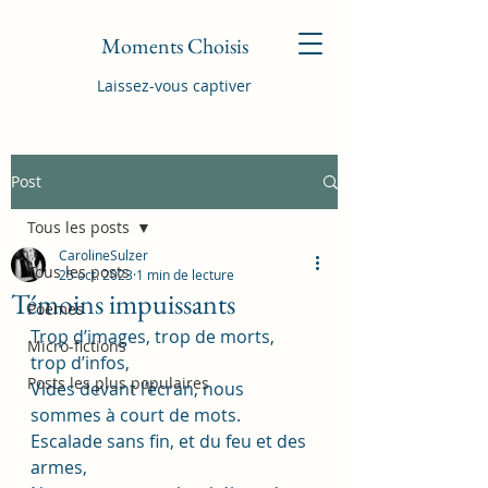
Moments Choisis
Laissez-vous captiver
Post
Tous les posts
CarolineSulzer
Tous les posts
25 oct. 2023
1 min de lecture
Témoins impuissants
Poèmes
Trop d’images, trop de morts, 
Micro-fictions
trop d’infos,
Posts les plus populaires
Vides devant l’écran, nous 
sommes à court de mots.
Escalade sans fin, et du feu et des 
armes,