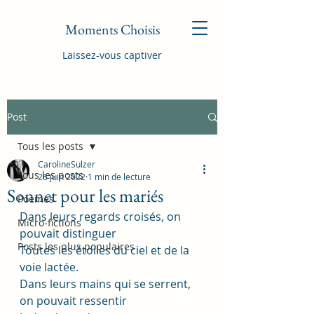
Moments Choisis
Laissez-vous captiver
Post
Tous les posts
CarolineSulzer
Tous les posts
26 juin 2022
1 min de lecture
Sonnet pour les mariés
Poèmes
Dans leurs regards croisés, on 
Micro-fictions
pouvait distinguer
Posts les plus populaires
Toutes les étoiles du ciel et de la 
voie lactée.
Dans leurs mains qui se serrent, 
on pouvait ressentir