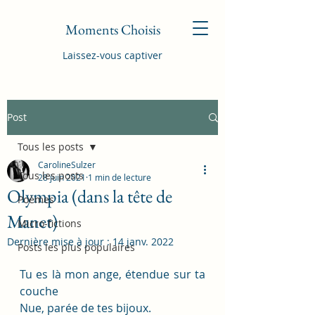
Moments Choisis
Laissez-vous captiver
Post
Tous les posts
CarolineSulzer
Tous les posts
28 juin 2021
1 min de lecture
Olympia (dans la tête de
Poèmes
Manet)
Micro-fictions
Dernière mise à jour :
14 janv. 2022
Posts les plus populaires
Tu es là mon ange, étendue sur ta 
couche
Nue, parée de tes bijoux.