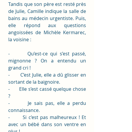
Tandis que son père est resté près 
de Julie, Camille indique la salle de 
bains au médecin urgentiste. Puis, 
elle répond aux questions 
angoissées de Michèle Kermarec, 
la voisine : 
-       Qu’est-ce qui s’est passé, 
mignonne ? On a entendu un 
grand cri !
-       C’est Julie, elle a dû glisser en 
sortant de la baignoire.
-       Elle s’est cassé quelque chose 
?
-       Je sais pas, elle a perdu 
connaissance. 
-       Si c’est pas malheureux ! Et 
avec un bébé dans son ventre en 
plus ! 