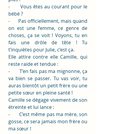
-       Vous êtes au courant pour le 
bébé ?
-       Pas officiellement, mais quand 
on est une femme, ce genre de 
choses, ça se voit ! Voyons, tu en 
fais une drôle de tête ! Tu 
t’inquiètes pour Julie, c’est ça. 
Elle attire contre elle Camille, qui 
reste raide et tendue :
-       T’en fais pas ma mignonne, ça 
va bien se passer. Tu vas voir, tu 
auras bientôt un petit frère ou une 
petite sœur en pleine santé ! 
Camille se dégage vivement de son 
étreinte et lui lance : 
-       C’est même pas ma mère, son 
gosse, ce sera jamais mon frère ou 
ma sœur ! 