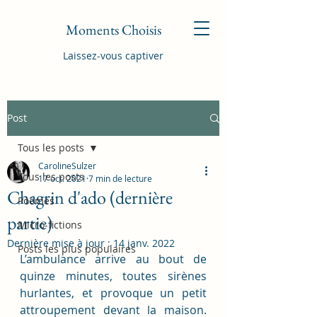
Moments Choisis
Laissez-vous captiver
Post
Tous les posts
CarolineSulzer
Tous les posts
17 oct. 2021
7 min de lecture
Chagrin d'ado (dernière
Poèmes
partie)
Micro-fictions
Dernière mise à jour :
14 janv. 2022
Posts les plus populaires
L’ambulance arrive au bout de 
quinze minutes, toutes sirènes 
hurlantes, et provoque un petit 
attroupement devant la maison. 