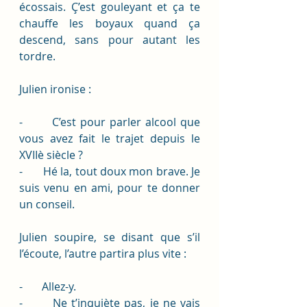
écossais. Ç’est gouleyant et ça te 
chauffe les boyaux quand ça 
descend, sans pour autant les 
tordre. 
Julien ironise :
-       C’est pour parler alcool que 
vous avez fait le trajet depuis le 
XVIIè siècle ?
-       Hé la, tout doux mon brave. Je 
suis venu en ami, pour te donner 
un conseil.
Julien soupire, se disant que s’il 
l’écoute, l’autre partira plus vite : 
-       Allez-y.
-       Ne t’inquiète pas, je ne vais 