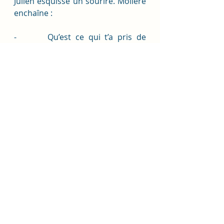
Julien esquisse un sourire. Molière 
enchaîne :
-       Qu’est ce qui t’a pris de 
monter le 
Tartuffe 
dans un cabaret 
avec l’ensemble des comédiens en 
culotte à paillettes ? 
-       Eh bien, je voulais souligner le 
caractère moderne de votre texte, 
intemporel, qui dénonce 
l’hypocrisie quels que soient le 
milieu ou l’époque. 
-       Hou la, tu es d’un sérieux ! On 
dirait un professeur des 
universités. Quoiqu’il en soit, je ne 
suis pas convaincu. Demain, je 
viens avec toi et on en parle au 
reste de la troupe.