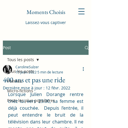
Moments Choisis
Laissez-vous captiver
Post
Tous les posts
CarolineSulzer
Tous les posts
15 janv. 2022
5 min de lecture
400 ans et pas une ride
Poèmes
Dernière mise à jour :
12 févr. 2022
Micro-fictions
Lorsque Julien Dorange rentre 
Posts les plus populaires
chez lui vers 23.00, sa femme est 
déjà couchée.  Depuis l’entrée, il 
peut entendre le bruit de la 
télévision dans leur chambre. Il ne 